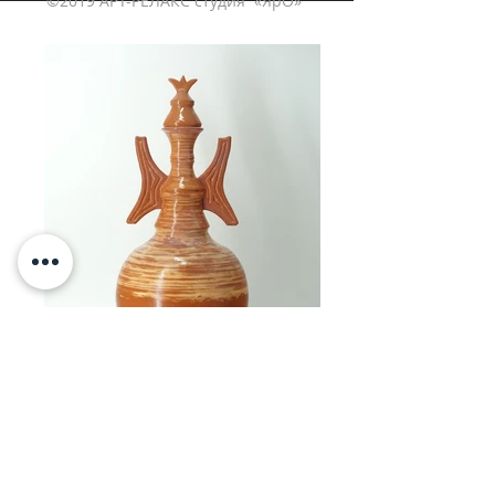
©2019 АРТ-РЕЛАКС студия «ЯрО»