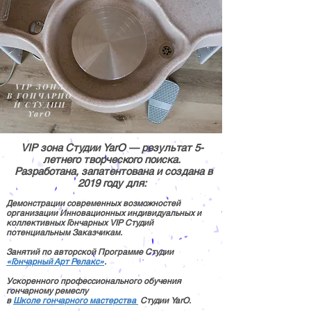
VIP ЗОНА
В ГОНЧАРНО
Й СТУДИИ
YarO
VIP зона Студии YarO — результат 5-
летнего творческого поиска.
Разработана, запатентована и создана в
2019 году для:
Демонстрации современных возможностей
организации Инновационных индивидуальных и
коллективных Гончарных VIP Студий
потенциальным Заказчикам.
Занятий по авторской Программе Студии
«
Гончарный Арт Релакс
»
.
Ускоренного профессионального обучения
гончарному ремеслу
в
Школе гончарного мастерства
Студии YarO.