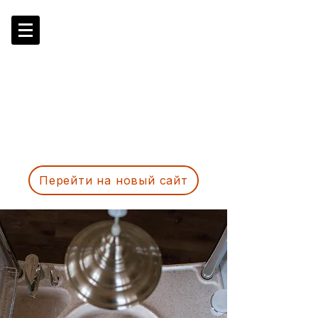
Гончарной Студия-Школа
БУДУЩЕГО
"YarO"
Андрея
Ярополова
+7 916 533 7775
(Студия в Королёве)
+7 917 533 7770 (Студия в Москве)
+7 917 533 3775 (Коммерческий Директор)
+7 985 769 3412 (Руководитель Студии)
Королев, МО, Бурковский проезд,3
www.studio-yaro.com
Москва, Проспект мира, 150.
Гостиничный Комплекс
"Космос"
www.studio-yaro.ru
Перейти на новый сайт