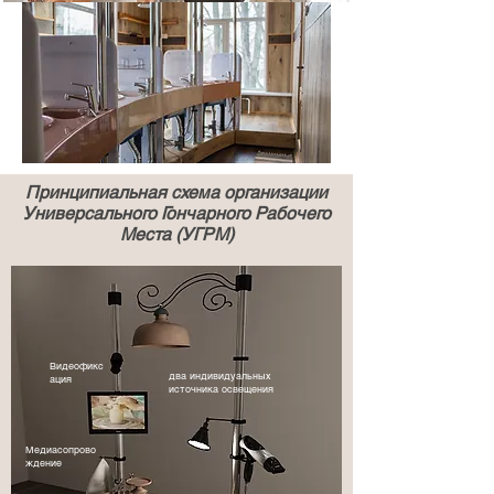
Принципиальная схема организации
Универсального Гончарного Рабочего
Места (УГРМ)
Видеофикс
два индивидуальных
ация
источника освещения
Медиасопрово
ждение