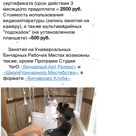
сертификата (срок действия 3
месяца)по предоплате =
2500 руб.
Стоимость использования
видеоаппаратуры (запись занятия на
камеру), а также мультимедийных
"подсказок" (на установленном
планшете) =
500 руб.
Занятия на Универсальных
Гончарных Рабочих Местах возможны
также, кроме Программ Студии
YarO
«
Гончарный Арт Релакс
»
и
«
Школа гончарного Мастерства
»
, в
формате
«
Гончарного Клуба
»
.