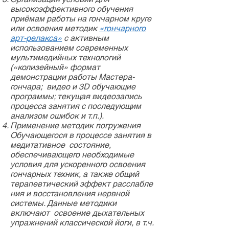
высокоэффективного обучения
приёмам работы на гончарном круге
или освоения методик
«гончарного
арт-релакса»
с активным
использованием современных
мультимедийных технологий
(«колизейный» формат
демонстрации работы Мастера-
гончара; видео и 3D обучающие
программы; текущая видеозапись
процесса занятия с последующим
анализом ошибок и т.п.).
Применение методик погружения
Обучающегося в процессе занятия в
медитативное состояние,
обеспечивающего необходимые
условия для ускоренного освоения
гончарных техник, а также общий
терапевтический эффект расслабле
ния и восстановления нервной
системы. Данные методики
включают освоение дыхательных
упражнений классической йоги, в т.ч.