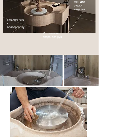
Фен для
сушки
изделия
Подключено
к
водопроводу
Устойчивая
опора для рук